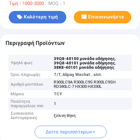
Τιμή：1000-3000
MOQ：1
Καλύτερη τιμή
Επικοινωνήστε
Περιγραφή Προϊόντων
,
39Q8-40100 μονάδα οδήγησης
Υψηλό φως
,
39Q8-40101 μονάδα οδήγησης
38K8-40101 μονάδα οδήγησης
Όροι πληρωμής
T/T, Alipay, Wechat... κλπ.
R300LC9A R300LC9S R300LC9SH
Αριθμό μοντέλου
RD340LC-7 HX300 HX330L
Μάρκα
TCY
Ποσότητα
1
παραγγελίας min
Συσκευασία
ξύλινη θήκη
λεπτομέρειες
Δείτε περισσότερων