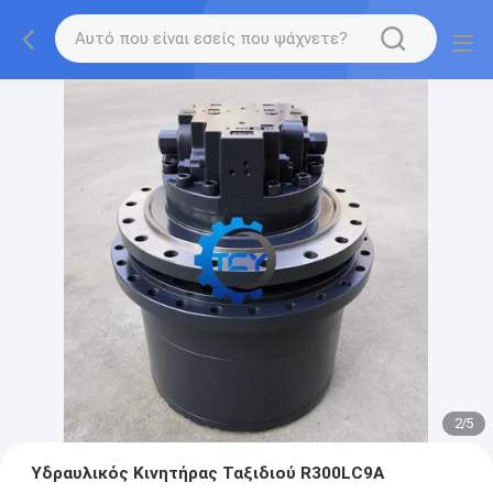
2
/
5
Υδραυλικός Κινητήρας Ταξιδιού R300LC9A