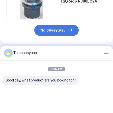
Ταξιδιού R300LC9A
Να συνεχίσει
Συνιστώμενα Προϊόντα
Taichuanyuan
9:36 AM
Good day, what product are you looking for?
31N8-40053 FINAL
14713317 ΤΕΛΙΚΗ
1010100872
DRIVE ΜΕ ΜΟΤΕΡ
ΚΙΝΗΣΗ ΜΕ ΜΟΤΕΡ
1010101657 
ΓΙΑ ΕΚΣΚΑΦΕΑ R305-
14713820 ΓΙΑ
ΕΝΤΡΟΠΟΥ γι