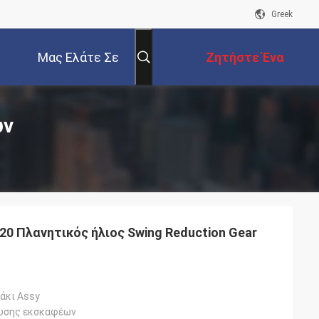
Greek
Μας Ελάτε Σε
Ζητήστε Ένα
Επαφή Με
Απόσπασμα
ων
0 Πλανητικός ήλιος Swing Reduction Gear
άκι Assy
ευσης εκσκαφέων