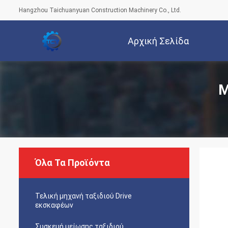
Hangzhou Taichuanyuan Construction Machinery Co., Ltd.
Αρχική Σελίδα
Μ
Όλα Τα Προϊόντα
Τελική μηχανή ταξιδιού Drive
εκσκαφέων
Συσκευή μείωσης ταξιδιού