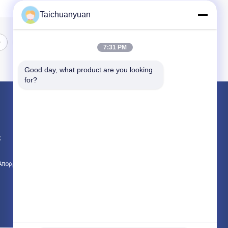
Taichuanyuan
7:31 PM
Good day, what product are you looking 
for?
Προϊόντα
Τελική μηχανή ταξιδιού Drive εκσκαφέων
ς
Συσκευή μείωσης ταξιδιού εξορυκτήρα
Εξαρτήματα τελικής μετάδοσης κίνησης
 Απορρήτου
Όλες οι κατηγορίες