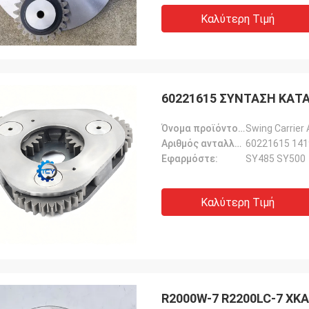
Καλύτερη Τιμή
60221615 ΣΥΝΤΑΣΗ ΚΑΤΑ
Όνομα προϊόντος::
Swing Carrier
Αριθμός ανταλλακτικού::
60221615 14
Εφαρμόστε:
SY485 SY500
Καλύτερη Τιμή
R2000W-7 R2200LC-7 XK