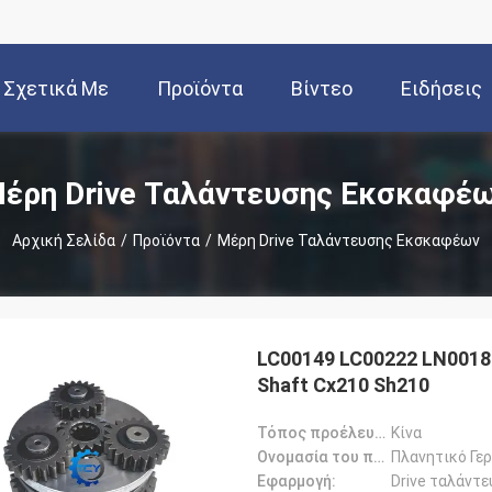
Σχετικά Με
Προϊόντα
Βίντεο
Ειδήσεις
Εμάς
έρη Drive Ταλάντευσης Εκσκαφέ
Αρχική Σελίδα
/
Προϊόντα
/
Μέρη Drive Ταλάντευσης Εκσκαφέων
LC00149 LC00222 LN00182
Shaft Cx210 Sh210
Τόπος προέλευσης::
Κίνα
Ονομασία του προϊόντος::
Πλανητικό Γερ
Εφαρμογή:
Drive ταλάντ