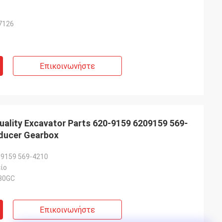
7126
Επικοινωνήστε
ality Excavator Parts 620-9159 6209159 569-
0 Reducer Gearbox
-9159 569-4210
ίο
30GC
Επικοινωνήστε