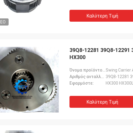
Καλύτερη Τιμή
DEO
39Q8-12281 39Q8-12291 
HX300
Όνομα προϊόντος::
Swing Carrier
Αριθμός ανταλλακτικού::
39Q8-12281 3
Εφαρμόστε:
HX300 HX300L
Καλύτερη Τιμή