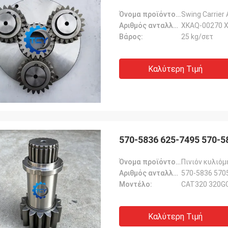
Όνομα προϊόντος::
Swing Carrier
Αριθμός ανταλλακτικού::
XKAQ-00270 X
Βάρος:
25 kg/σετ
Καλύτερη Τιμή
570-5836 625-7495 570-
Όνομα προϊόντος::
Πινιόν κυλιόμ
Αριθμός ανταλλακτικού::
570-5836 570
Μοντέλο:
CAT320 320G
Καλύτερη Τιμή