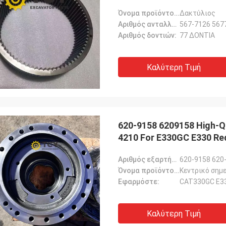
Όνομα προϊόντος::
Δακτύλιος
Αριθμός ανταλλακτικού::
567-7126 567
Αριθμός δοντιών:
77 ΔΟΝΤΙΑ
Καλύτερη Τιμή
620-9158 6209158 High-Qu
4210 For E330GC E33
Αριθμός εξαρτήματος::
620-9158 620
Όνομα προϊόντος::
Κεντρικό σημε
Εφαρμόστε:
CAT330GC E3
Καλύτερη Τιμή