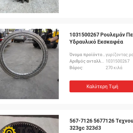
1031500267 Ρουλεμάν Πε
Υδραυλικό Εκσκαφέα
Όνομα προϊόντος::
γυρίζοντας ρ
Αριθμός ανταλλακτικού::
1031500267
Βάρος:
270 κιλά
Καλύτερη Τιμή
567-7126 5677126 Τεχνου
323gc 323d3