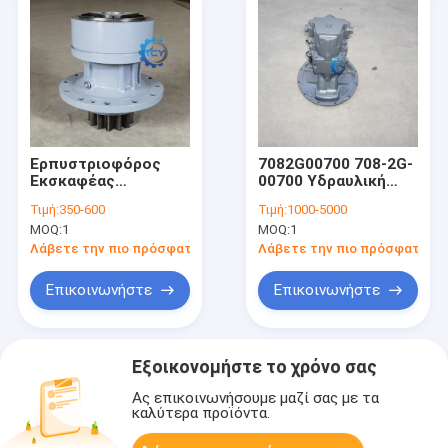
Ερπυστριοφόρος
7082G00700 708-2G-
Εκσκαφέας
00700 Υδραυλική
VOE14737752
Αντλία PC300-7E0
Τιμή:
350-600
Τιμή:
1000-5000
14737752 για EC200D
PC350-7E0 PC300-8
MOQ:
1
MOQ:
1
Κιβώτιο Ταχυτήτων
PC350-8 Κύρια
Περιστροφής
Αντλία
Λάβετε την πιο πρόσφατη τιμή
Λάβετε την πιο πρόσφατη τι
Επικοινωνήστε
Επικοινωνήστε
Εξοικονομήστε το χρόνο σας
Ας επικοινωνήσουμε μαζί σας με τα
καλύτερα προϊόντα.