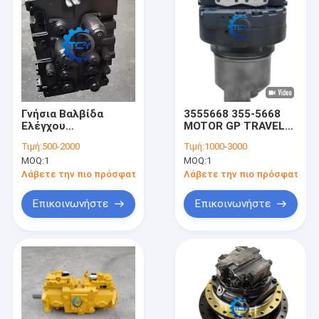
Γνήσια Βαλβίδα
3555668 355-5668
Ελέγχου
MOTOR GP TRAVEL
LC30V00050F2 για
για CAT320C 320D
Τιμή:
500-2000
Τιμή:
1000-3000
Kobelco Sk330-10
320D2 320GC 318D
MOQ:
1
MOQ:
1
325C 325D 326C
326D 330D2 Travel
Λάβετε την πιο πρόσφατη τιμή
Λάβετε την πιο πρόσφατη τι
Motor Assy
Επικοινωνήστε
Επικοινωνήστε
Σπίτι
Προϊόντα
Βίντεο