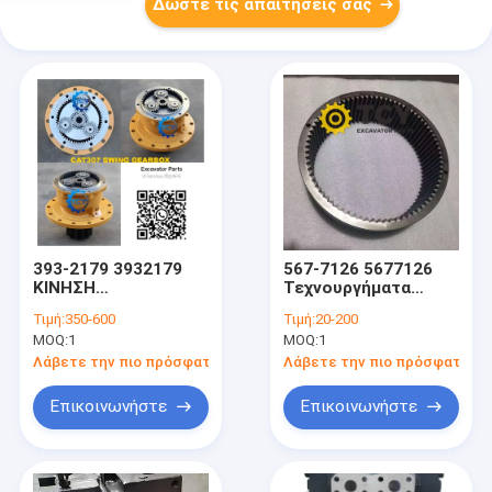
Δώστε τις απαιτήσεις σας
393-2179 3932179
567-7126 5677126
ΚΙΝΗΣΗ
Τεχνουργήματα
ΠΕΡΙΣΤΡΟΦΗΣ ΧΩΡΙΣ
δαχτυλίδι για την
Τιμή:
350-600
Τιμή:
20-200
ΚΙΝΗΤΗΡΑ για
κατηγορία 320gc
MOQ:
1
MOQ:
1
Εκσκαφέα Cat307E
323gc 323d3
308E ΚΙΒΩΤΙΟ
Λάβετε την πιο πρόσφατη τιμή
Λάβετε την πιο πρόσφατη τι
ΜΕΙΩΣΗΣ
ΠΕΡΙΣΤΡΟΦΗΣ
Επικοινωνήστε
Επικοινωνήστε