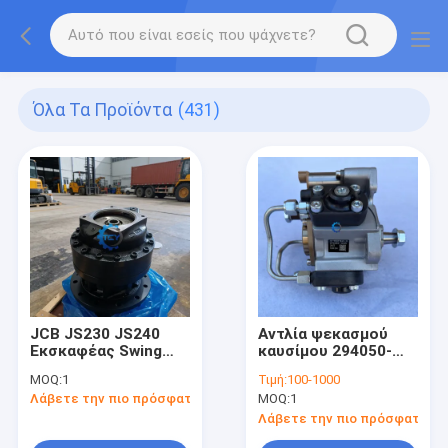
Όλα Τα Προϊόντα
(431)
JCB JS230 JS240
Αντλία ψεκασμού
Εκσκαφέας Swing
καυσίμου 294050-
Gearbox 334/J7006
0105 294050-0103
MOQ:
1
Τιμή:
100-1000
333/K3452
για κινητήρα 6HK1
Λάβετε την πιο πρόσφατη τιμή
MOQ:
1
Μειωτήρας
Hitachi ZAX330-3
Περιστροφής
ZAX350-3 CASE
Λάβετε την πιο πρόσφατη τι
CX290 CX300 SANY