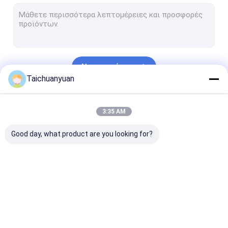
Μηχανή οδήγησης κλίσης εξορυκτήρα
Τροχαίο μείωσης κλίσης εκσκαφέα
Μέρη Drive ταλάντευσης εκσκαφέων
Να συνεχίσει
Υδραυλική αντλία εξορυκτήρα
Taichuanyuan
μέρη υδραυλικών αντλιών εκσκαφέων
Οι Κατηγορίες Μας
3:35 AM
Κέντρο κοινό Assy
Good day, what product are you looking for?
Προϊόν Μηχανής
Τελική μηχανή
Συσκευή μείωσης
Εξαρτήματα τ
ταξιδιού Drive
ταξιδιού
μετάδοσης κί
εκσκαφέων
εξορυκτήρα
εκσκαφέα