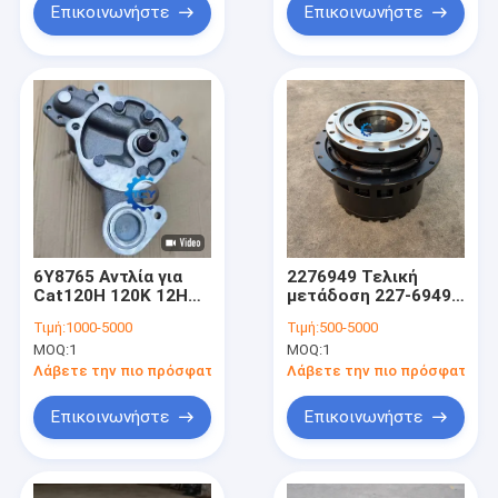
SY365
Επικοινωνήστε
Επικοινωνήστε
6Y8765 Αντλία για
2276949 Τελική
Cat120H 120K 12H
μετάδοση 227-6949
12H ES 12H NA
για cat 320C 320D
Τιμή:
1000-5000
Τιμή:
500-5000
323D Κιβώτιο
MOQ:
1
MOQ:
1
ταχυτήτων κίνησης
Λάβετε την πιο πρόσφατη τιμή
Λάβετε την πιο πρόσφατη τι
Επικοινωνήστε
Επικοινωνήστε