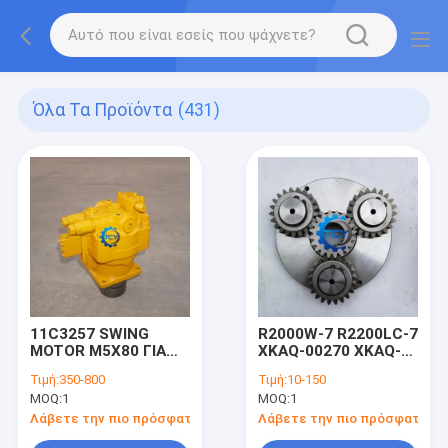
Όλα Τα Προϊόντα
(431)
11C3257 SWING
R2000W-7 R2200LC-7
MOTOR M5X80 ΓΙΑ
XKAQ-00270 XKAQ-
Liugong913 LG915
00011
Τιμή:
350-800
Τιμή:
10-150
Κεραυνοφόρος
MOQ:
1
MOQ:
1
Λάβετε την πιο πρόσφατη τιμή
Λάβετε την πιο πρόσφατη τι