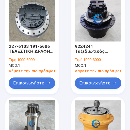
227-6103 191-5606
9224241
ΤΕΛΕΣΤΙΚΗ ΔΡΑΦΗ
Ταξιδιωτικός
για το E325C 330C
κινητήρας με
Τιμή:
1000-3000
Τιμή:
1000-3000
330CL 330CFM 330D
κιβώτιο ταχυτήτων
MOQ:
1
MOQ:
1
330D2
Λάβετε την πιο πρόσφατη τιμή
Λάβετε την πιο πρόσφατη τι
Επικοινωνήστε
Επικοινωνήστε
Σπίτι
Προϊόντα
Βίντεο