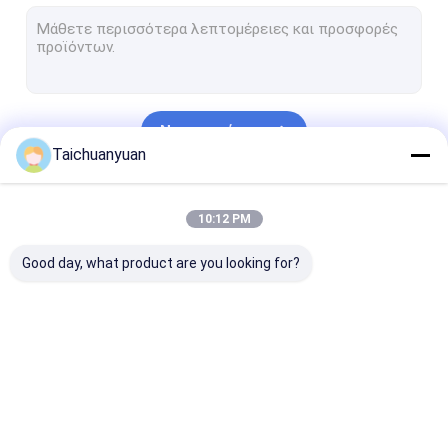
Μηχανή οδήγησης κλίσης εξορυκτήρα
Τροχαίο μείωσης κλίσης εκσκαφέα
Μέρη Drive ταλάντευσης εκσκαφέων
Να συνεχίσει
Υδραυλική αντλία εξορυκτήρα
Taichuanyuan
μέρη υδραυλικών αντλιών εκσκαφέων
Οι Κατηγορίες Μας
10:12 PM
Κέντρο κοινό Assy
Good day, what product are you looking for?
Προϊόν Μηχανής
Τελική μηχανή
Συσκευή μείωσης
Εξαρτήματα τ
ταξιδιού Drive
ταξιδιού
μετάδοσης κί
εκσκαφέων
εξορυκτήρα
εκσκαφέα