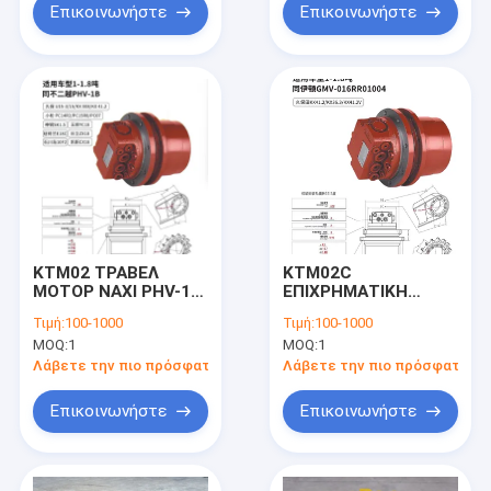
Επικοινωνήστε
Επικοινωνήστε
ΚΤΜ02 ΤΡΑΒΕΛ
KTM02C
ΜΟΤΟΡ ΝΑΧΙ PHV-1B
ΕΠΙΧΡΗΜΑΤΙΚΗ
ΕΠΙΧΡΗΣΗ για
ΜΟΤΟΡΙΣΜΟΣ Για
Τιμή:
100-1000
Τιμή:
100-1000
KUBOTA U15-3
KUBOTA KX41.2
MOQ:
1
MOQ:
1
KX36.3 KX41.2V
Λάβετε την πιο πρόσφατη τιμή
Λάβετε την πιο πρόσφατη τι
Επικοινωνήστε
Επικοινωνήστε