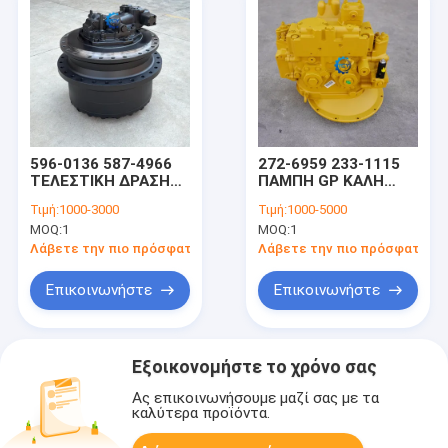
596-0136 587-4966
272-6959 233-1115
ΤΕΛΕΣΤΙΚΗ ΔΡΑΣΗ
ΠΑΜΠΗ GP ΚΑΛΗ
για το CAT390D 390D
ΥΔΡΑΥΛΙΚΗ SBS140
Τιμή:
1000-3000
Τιμή:
1000-5000
L 390F 390F L 395
ΥΔΡΑΥΛΙΚΗ ΠΑΜΠΑ
MOQ:
1
MOQ:
1
MH3295 385C L MH
για το CAT329DL
3101
325DL 328D 329D
Λάβετε την πιο πρόσφατη τιμή
Λάβετε την πιο πρόσφατη τι
329DL 345D
Επικοινωνήστε
Επικοινωνήστε
Εξοικονομήστε το χρόνο σας
Ας επικοινωνήσουμε μαζί σας με τα
καλύτερα προϊόντα.