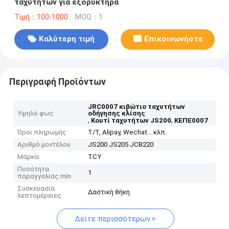
ταχυτήτων για εξορυκτήρα
Τιμή：100-1000
MOQ：1
Καλύτερη τιμή
Επικοινωνήστε
Περιγραφή Προϊόντων
JRC0007 κιβώτιο ταχυτήτων
Υψηλό φως
οδήγησης κλίσης
,
,
Κουτί ταχυτήτων JS200
ΚΕΠΕ0007
Όροι πληρωμής
T/T, Alipay, Wechat... κλπ.
Αριθμό μοντέλου
JS200 JS205 JCB220
Μάρκα
TCY
Ποσότητα
1
παραγγελίας min
Συσκευασία
Δαστική θήκη
λεπτομέρειες
Δείτε περισσότερων