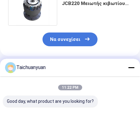
JCB220 Μειωτής κιβωτίου
ταχυτήτων για εξορυκτήρα
Να συνεχίσει
Συνιστώμενα Προϊόντα
Taichuanyuan
11:22 PM
Good day, what product are you looking for?
536-7289 ΤΡΑΜΠΟΣ
450/12702
ΚΤΚ11111 ΚΤ
ΜΙΑΣΗΣ
ΔΑΚΤΥΛΙΟΣ
ΚΤΚ0171
ΚΑΤΑΛΟΥΣΗΣ 538-
ΣΥΝΔΕΣΗΣ ΓΙΑ JCB
ΚΑΤΙΚΑΣΤΗΣΗ 