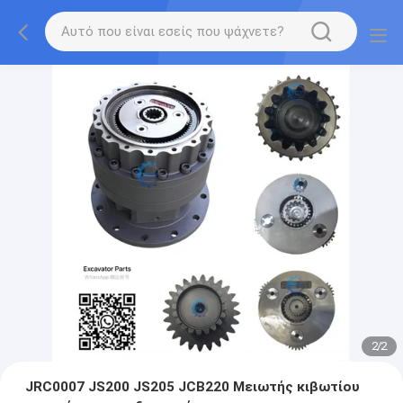
2
/
2
JRC0007 JS200 JS205 JCB220 Μειωτής κιβωτίου