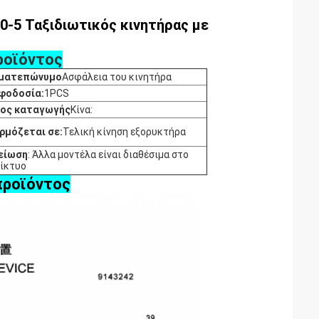
0-5 Ταξιδιωτικός κινητήρας με
ροϊόντος
ματεπώνυμο
Ασφάλεια του κινητήρα
φοδοσία:
1PCS
ος καταγωγής
Κίνα:
ρμόζεται σε:
Τελική κίνηση εξορυκτήρα
είωση
: Άλλα μοντέλα είναι διαθέσιμα στο
δίκτυο
προϊόντος