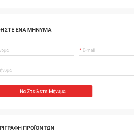
ΉΣΤΕ ΈΝΑ ΜΉΝΥΜΑ
Να Στείλετε Μήνυμα
ΡΙΓΡΑΦΉ ΠΡΟΪΌΝΤΩΝ