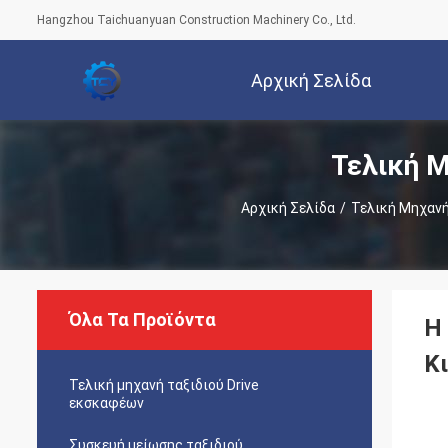
Hangzhou Taichuanyuan Construction Machinery Co., Ltd.
Αρχική Σελίδα
Τελική Μ
Αρχική Σελίδα
/
Τελική Μηχανή
Όλα Τα Προϊόντα
Η
Κ
Τελική μηχανή ταξιδιού Drive
εκσκαφέων
Συσκευή μείωσης ταξιδιού