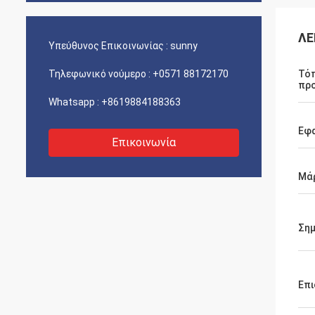
ΛΕ
Υπεύθυνος Επικοινωνίας :
sunny
Τηλεφωνικό νούμερο :
+0571 88172170
Τό
πρ
Whatsapp :
+8619884188363
Εφ
Επικοινωνία
Μά
Ση
Επι