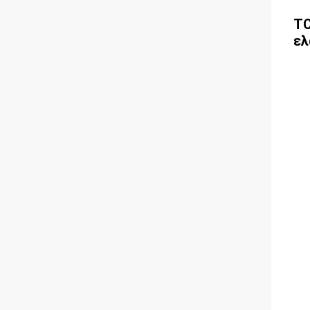
TC
ελ