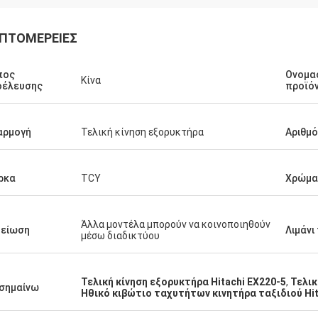
ΠΤΟΜΈΡΕΙΕΣ
πος
Ονομα
Κίνα
οέλευσης
προϊό
αρμογή
Τελική κίνηση εξορυκτήρα
Αριθμ
ρκα
TCY
Χρώμα
Άλλα μοντέλα μπορούν να κοινοποιηθούν
μείωση
Λιμάνι
μέσω διαδικτύου
Τελική κίνηση εξορυκτήρα Hitachi EX220-5
,
Τελικ
σημαίνω
Ηθικό κιβώτιο ταχυτήτων κινητήρα ταξιδιού Hit