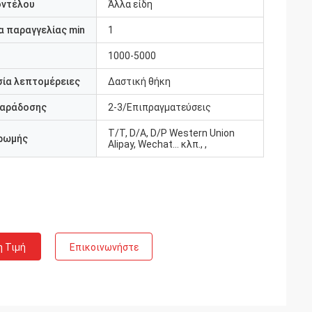
οντέλου
Άλλα είδη
 παραγγελίας min
1
1000-5000
ία λεπτομέρειες
Δαστική θήκη
παράδοσης
2-3/Επιπραγματεύσεις
T/T, D/A, D/P Western Union
ρωμής
Alipay, Wechat... κλπ., ,
η Τιμή
Επικοινωνήστε