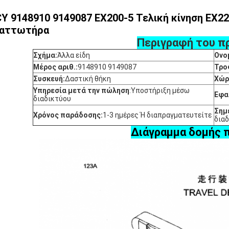
Y 9148910 9149087 EX200-5 Τελική κίνηση EX22
αττωτήρα
Περιγραφή του π
Σχήμα:
Άλλα είδη
Ονο
Μέρος αριθ.:
9148910 9149087
Τρο
Συσκευή:
Δαστική θήκη
Χώρ
Υπηρεσία μετά την πώληση
:
Υποστήριξη μέσω
Εφα
διαδικτύου
Σημ
Χρόνος παράδοσης:
1-3 ημέρες Ή διαπραγματευτείτε
δια
Διάγραμμα δομής 