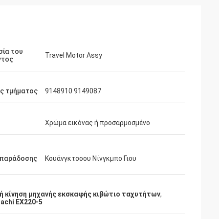
σία του
Travel Motor Assy
ντος
ός τμήματος
9148910 9149087
Χρώμα εικόνας ή προσαρμοσμένο
 παράδοσης
Κουάνγκτσοου Νίνγκμπο Γιου
ή κίνηση μηχανής εκσκαφής κιβώτιο ταχυτήτων
,
achi EX220-5