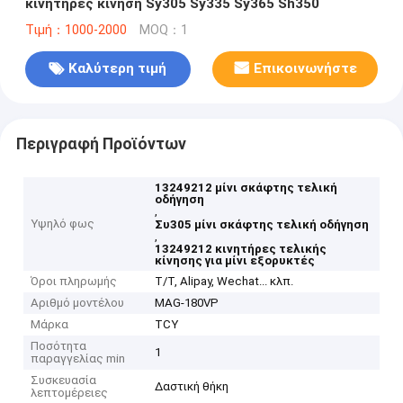
κινητήρες κίνηση Sy305 Sy335 Sy365 Sh350
Τιμή：1000-2000
MOQ：1
Καλύτερη τιμή
Επικοινωνήστε
Περιγραφή Προϊόντων
13249212 μίνι σκάφτης τελική
οδήγηση
,
Υψηλό φως
Συ305 μίνι σκάφτης τελική οδήγηση
,
13249212 κινητήρες τελικής
κίνησης για μίνι εξορυκτές
Όροι πληρωμής
T/T, Alipay, Wechat... κλπ.
Αριθμό μοντέλου
MAG-180VP
Μάρκα
TCY
Ποσότητα
1
παραγγελίας min
Συσκευασία
Δαστική θήκη
λεπτομέρειες