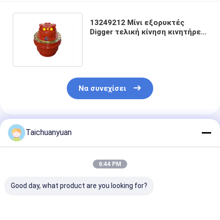
13249212 Μίνι εξορυκτές
Digger τελική κίνηση κινητήρες
κίνηση Sy305 Sy335 Sy365
Sh350
Να συνεχίσει
Συνιστώμενα Προϊόντα
Taichuanyuan
6:44 PM
Good day, what product are you looking for?