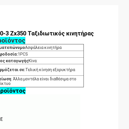
0-3 Zx350 Ταξιδιωτικός κινητήρας
ροϊόντος
ματεπώνυμο
Ασφάλεια κινητήρα
φοδοσία:
1PCS
ος καταγωγής
Κίνα:
ρμόζεται σε:
Τελική κίνηση εξορυκτήρα
είωση
: Άλλα μοντέλα είναι διαθέσιμα στο
δίκτυο
προϊόντος