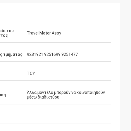
σία του
Travel Motor Assy
ντος
ός τμήματος
9281921 9251699 9251477
TCY
Άλλα μοντέλα μπορούν να κοινοποιηθούν
ωση
μέσω διαδικτύου