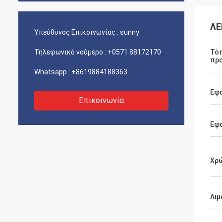
ΛΕ
Υπεύθυνος Επικοινωνίας :
sunny
Τηλεφωνικό νούμερο :
+0571 88172170
Τό
πρ
Whatsapp :
+8619884188363
Εφ
Επικοινωνία
Εφ
Χρ
Λιμ