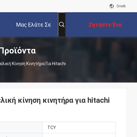
Greek
Μας Ελάτε Σε
Ζητήστε Ένα
 Προϊόντα
Επαφή Με
Απόσπασμα
ική Κίνηση Κινητήρα Για Hitachi
κή κίνηση κινητήρα για hitachi
TCY