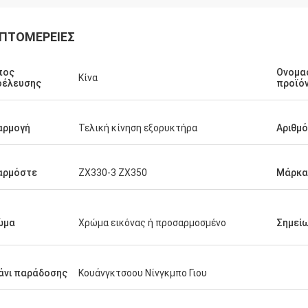
ΠΤΟΜΈΡΕΙΕΣ
πος
Ονομα
Κίνα
οέλευσης
προϊό
αρμογή
Τελική κίνηση εξορυκτήρα
Αριθμ
αρμόστε
ZX330-3 ZX350
Μάρκα
ώμα
Χρώμα εικόνας ή προσαρμοσμένο
Σημεί
άνι παράδοσης
Κουάνγκτσοου Νίνγκμπο Γιου