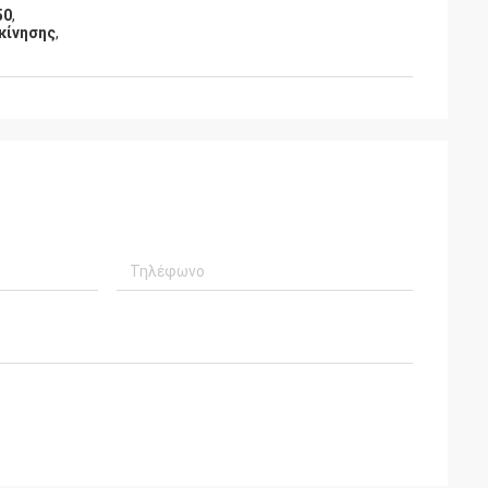
50
,
 κίνησης
,