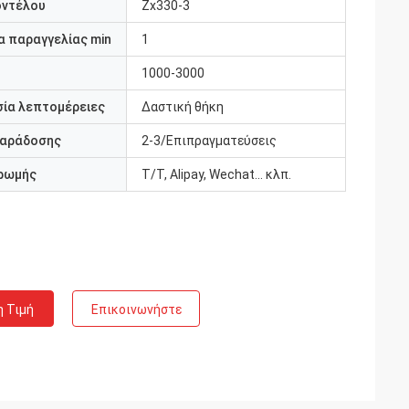
οντέλου
Zx330-3
 παραγγελίας min
1
1000-3000
ία λεπτομέρειες
Δαστική θήκη
παράδοσης
2-3/Επιπραγματεύσεις
ρωμής
T/T, Alipay, Wechat... κλπ.
η Τιμή
Επικοινωνήστε