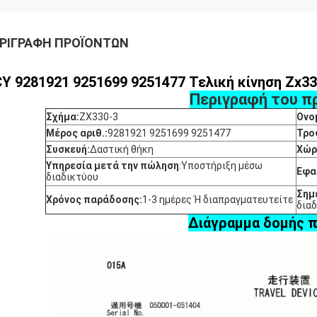
ΡΙΓΡΑΦΉ ΠΡΟΪΌΝΤΩΝ
Y 9281921 9251699 9251477 Τελική κίνηση Zx33
Περιγραφή του π
Σχήμα:
ZX330-3
Ονο
Μέρος αριθ.:
9281921 9251699 9251477
Τρο
Συσκευή:
Δαστική θήκη
Χώρ
Υπηρεσία μετά την πώληση
:
Υποστήριξη μέσω
Εφα
διαδικτύου
Σημ
Χρόνος παράδοσης:
1-3 ημέρες Ή διαπραγματευτείτε
δια
Διάγραμμα δομής 