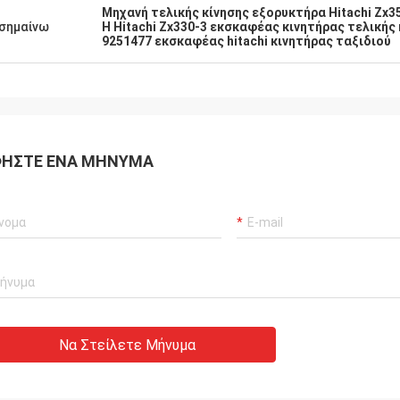
Μηχανή τελικής κίνησης εξορυκτήρα Hitachi Zx3
σημαίνω
Η Hitachi Zx330-3 εκσκαφέας κινητήρας τελικής
9251477 εκσκαφέας hitachi κινητήρας ταξιδιού
ΉΣΤΕ ΈΝΑ ΜΉΝΥΜΑ
Να Στείλετε Μήνυμα