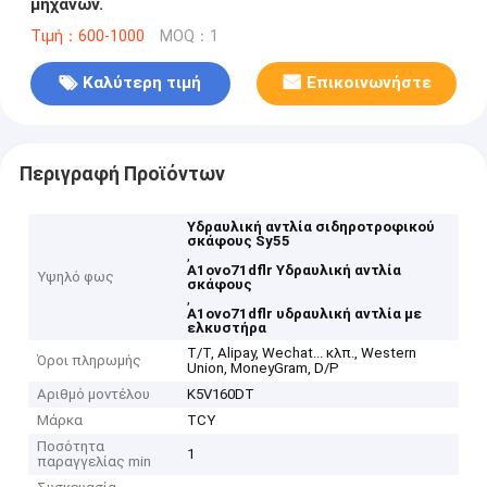
μηχανών.
Τιμή：600-1000
MOQ：1
Καλύτερη τιμή
Επικοινωνήστε
Περιγραφή Προϊόντων
Υδραυλική αντλία σιδηροτροφικού
σκάφους Sy55
,
Α1ovo71dflr Υδραυλική αντλία
Υψηλό φως
σκάφους
,
A1ovo71dflr υδραυλική αντλία με
ελκυστήρα
Τ/Τ, Alipay, Wechat... κλπ., Western
Όροι πληρωμής
Union, MoneyGram, D/P
Αριθμό μοντέλου
K5V160DT
Μάρκα
TCY
Ποσότητα
1
παραγγελίας min