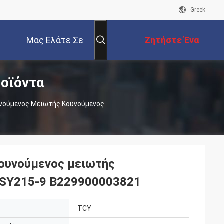
Greek
Μας Ελάτε Σε
Ζητήστε Ένα
οϊόντα
Επαφή Με
Απόσπασμα
νούμενος Μειωτής Κουνούμενος
ουνούμενος μειωτής
 SY215-9 B229900003821
TCY