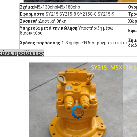
Σχήμα:
M5x130chb
M5x180chb
Ονο
Εφαρμόστε:
SY215 SY215-8 SY215C-8 SY215-9
Τρο
Συσκευή:
Δαστική θήκη
Χώρ
Υπηρεσία μετά την πώληση
:
Υποστήριξη μέσω
Εφα
διαδικτύου
Σημ
Χρόνος παράδοσης:
1-3 ημέρες Ή διαπραγματευτείτε
δια
κόνα προϊόντος