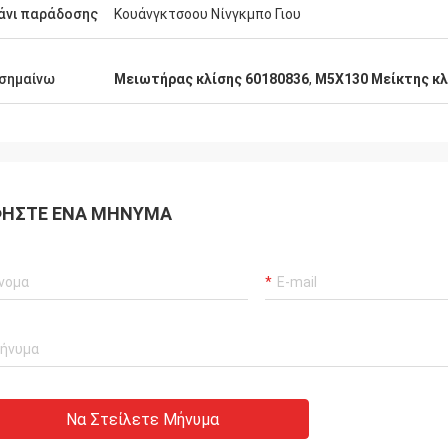
άνι παράδοσης
Κουάνγκτσοου Νίνγκμπο Γιου
σημαίνω
Μειωτήρας κλίσης 60180836
,
M5X130 Μείκτης κλ
ΉΣΤΕ ΈΝΑ ΜΉΝΥΜΑ
Να Στείλετε Μήνυμα