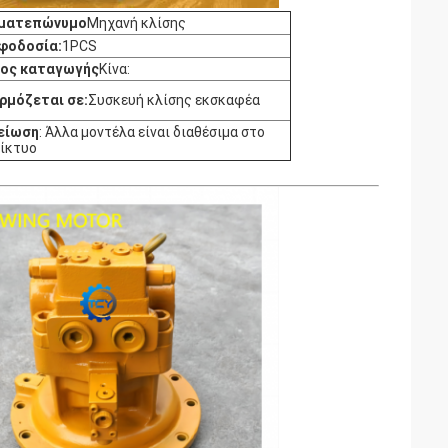
ματεπώνυμο
Μηχανή κλίσης
φοδοσία:
1PCS
ος καταγωγής
Κίνα:
ρμόζεται σε:
Συσκευή κλίσης εκσκαφέα
είωση
: Άλλα μοντέλα είναι διαθέσιμα στο
δίκτυο