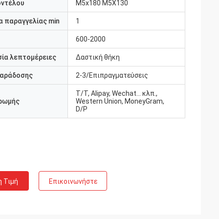
οντέλου
M5x180 M5X130
 παραγγελίας min
1
600-2000
ία λεπτομέρειες
Δαστική θήκη
παράδοσης
2-3/Επιπραγματεύσεις
Τ/Τ, Alipay, Wechat... κλπ.,
ρωμής
Western Union, MoneyGram,
D/P
η Τιμή
Επικοινωνήστε