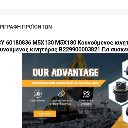
ΡΙΓΡΑΦΉ ΠΡΟΪΌΝΤΩΝ
Y 60180836 M5X130 M5X180 Κουνούμενος κινη
υνούμενος κινητήρας B229900003821 Για συσκ