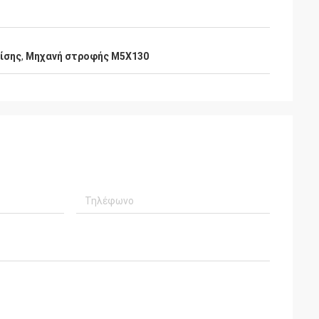
ίσης
,
Μηχανή στροφής M5X130