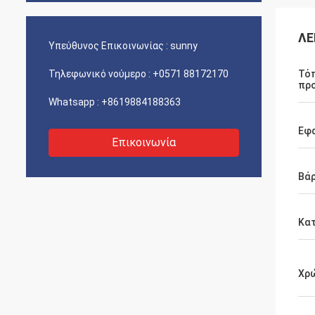
ΛΕ
Υπεύθυνος Επικοινωνίας :
sunny
Τηλεφωνικό νούμερο :
+0571 88172170
Τό
πρ
Whatsapp :
+8619884188363
Εφ
Επικοινωνία
Βά
Κατ
Χρ