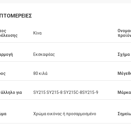
ΠΤΟΜΈΡΕΙΕΣ
πος
Ονομα
Κίνα
οέλευσης
προϊό
αρμογή
Εκσκαφέας
Σχήμα
ρος
80 κιλά
Μέγεθ
άλληλο για
SY215 SY215-8 SY215C-8SY215-9
Μάρκα
ώμα
Χρώμα εικόνας ή προσαρμοσμένο
Σημεί