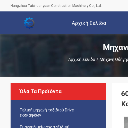
Hangzhou Taichuanyuan Construction Machinery Co., Ltd.
Αρχική Σελίδα
Μηχαν
Αρχική Σελίδα
/
Μηχανή Οδήγησ
Όλα Τα Προϊόντα
6
Κ
Τελική μηχανή ταξιδιού Drive
εκσκαφέων
Συσκευή μείωσης ταξιδιού