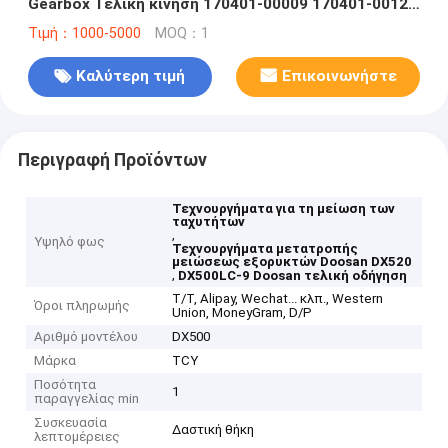
Gearbox Τελική κίνηση 170401-00009 170401-00120
MZEB241E MZEB241E
Τιμή：1000-5000
MOQ：1
Καλύτερη τιμή
Επικοινωνήστε
Περιγραφή Προϊόντων
Τεχνουργήματα για τη μείωση των
ταχυτήτων
,
Υψηλό φως
Τεχνουργήματα μετατροπής
μειώσεως εξορυκτών Doosan DX520
,
DX500LC-9 Doosan τελική οδήγηση
Τ/Τ, Alipay, Wechat... κλπ., Western
Όροι πληρωμής
Union, MoneyGram, D/P
Αριθμό μοντέλου
DX500
Μάρκα
TCY
Ποσότητα
1
παραγγελίας min
Συσκευασία
Δαστική θήκη
λεπτομέρειες