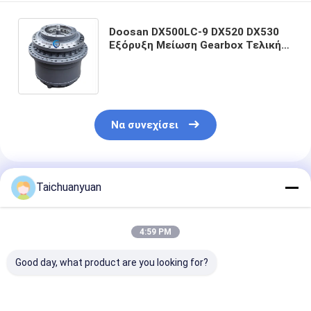
Doosan DX500LC-9 DX520 DX530
Εξόρυξη Μείωση Gearbox Τελική
κίνηση 170401-00009 170401-
00120 MZEB241E MZEB241E
Να συνεχίσει
Συνιστώμενα Προϊόντα
Taichuanyuan
4:59 PM
Good day, what product are you looking for?