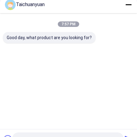
Taichuanyuan
TM70VD Εκσκαφέας Τελική κίνηση
Μηχανή Ηλιακό κιβώτιο Άξονα
7:57 PM
κίνησης Εναλλακτικά μέρη
130188000018 10δόντια 17δόντια
Good day, what product are you looking for?
130188000721A
Να συνεχίσει
Συνιστώμενα Προϊόντα
Αρχική
Περίπου
επαφή
Desktop
Σελίδα
εμείς
Site
Sitemap
Privacy Policy
Ποιότητα
Τελική μηχανή ταξιδιού Drive εκσκαφέων
Κίνα
εργοστάσιο.Copyright © 2026 Hangzhou Taichuanyuan
Construction Machinery Co., Ltd.. All Rights Reserved.