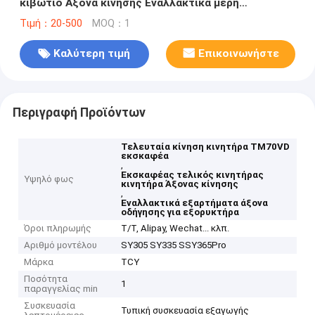
κιβώτιο Άξονα κίνησης Εναλλακτικά μέρη
130188000018 10δόντια 17δόντια 130188000721A
Τιμή：20-500
MOQ：1
Καλύτερη τιμή
Επικοινωνήστε
Περιγραφή Προϊόντων
Τελευταία κίνηση κινητήρα TM70VD
εκσκαφέα
,
Εκσκαφέας τελικός κινητήρας
Υψηλό φως
κινητήρα Άξονας κίνησης
,
Εναλλακτικά εξαρτήματα άξονα
οδήγησης για εξορυκτήρα
Όροι πληρωμής
T/T, Alipay, Wechat... κλπ.
Αριθμό μοντέλου
SY305 SY335 SSY365Pro
Μάρκα
TCY
Ποσότητα
1
παραγγελίας min
Συσκευασία
Τυπική συσκευασία εξαγωγής