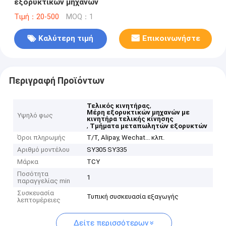
εξορυκτικών μηχανών
Τιμή：20-500
MOQ：1
Καλύτερη τιμή
Επικοινωνήστε
Περιγραφή Προϊόντων
,
Τελικός κινητήρας
Μέρη εξορυκτικών μηχανών με
Υψηλό φως
κινητήρα τελικής κίνησης
,
Τμήματα μεταπωλητών εξορυκτών
Όροι πληρωμής
T/T, Alipay, Wechat... κλπ.
Αριθμό μοντέλου
SY305 SY335
Μάρκα
TCY
Ποσότητα
1
παραγγελίας min
Συσκευασία
Τυπική συσκευασία εξαγωγής
λεπτομέρειες
Δείτε περισσότερων