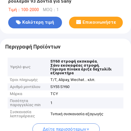
ρουλεμάν 93 Δόντια για Sany
Τιμή：100-2000
MOQ：1
Καλύτερη τιμή
Επικοινωνήστε
Περιγραφή Προϊόντων
,
SY60 στροφή εκσκαφέα
,
Σάνυ εκσκαφέας στροφή
Υψηλό φως
Γύρισμα πίνακα έριξε δαχτυλίδι
εξορυκτήρα
Όροι πληρωμής
T/T, Alipay, Wechat... κλπ.
Αριθμό μοντέλου
SY55 SY60
Μάρκα
TCY
Ποσότητα
1
παραγγελίας min
Συσκευασία
Τυπική συσκευασία εξαγωγής
λεπτομέρειες
Δείτε περισσότερων