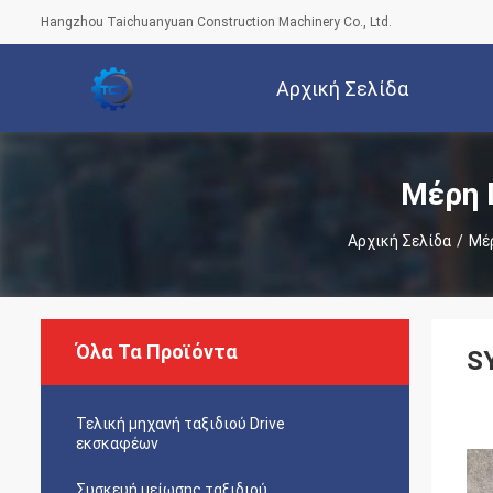
Hangzhou Taichuanyuan Construction Machinery Co., Ltd.
Αρχική Σελίδα
Μέρη 
Αρχική Σελίδα
/
Μέρ
Όλα Τα Προϊόντα
S
Τελική μηχανή ταξιδιού Drive
εκσκαφέων
Συσκευή μείωσης ταξιδιού