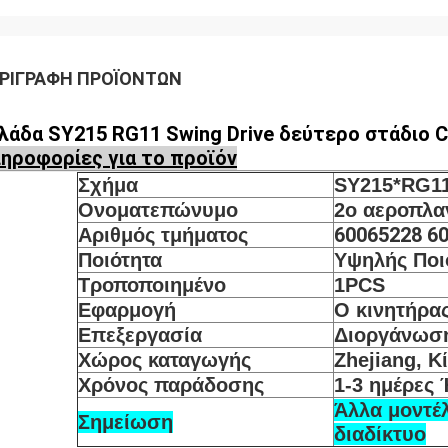
ΡΙΓΡΑΦΉ ΠΡΟΪΌΝΤΩΝ
λάδα
SY215 RG11 Swing Drive δεύτερο στάδιο C
ηροφορίες για το προϊόν
Σχήμα
SY215*RG1
Ονοματεπώνυμο
2ο αεροπλα
60065228 60
Αριθμός τμήματος
Ποιότητα
Υψηλής Ποι
Τροποποιημένο
1PCS
Εφαρμογή
Ο κινητήρα
Επεξεργασία
Διοργάνωσ
Χώρος καταγωγής
Zhejiang, Κ
Χρόνος παράδοσης
1-3 ημέρες 
Άλλα μοντέλ
Σημείωση
διαδίκτυο