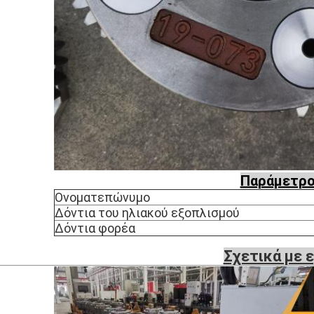
Παράμετρ
Ονοματεπώνυμο
Δόντια του ηλιακού εξοπλισμού
Δόντια φορέα
Σχετικά με 