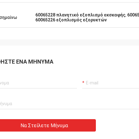
60065228 πλανητικό εξοπλισμό εκσκαφής
,
6006
σημαίνω
60065226 εξοπλισμός εξορυκτών
ΉΣΤΕ ΈΝΑ ΜΉΝΥΜΑ
Να Στείλετε Μήνυμα