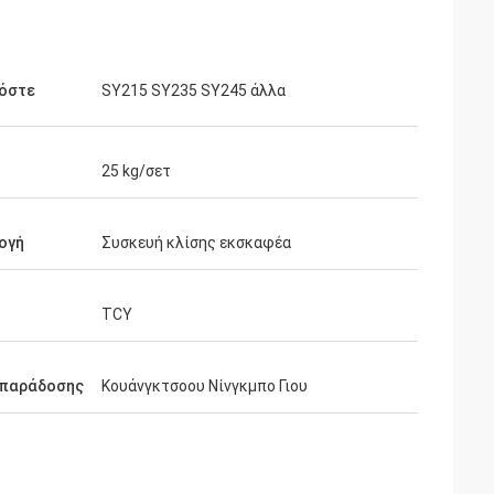
όστε
SY215 SY235 SY245 άλλα
25 kg/σετ
ογή
Συσκευή κλίσης εκσκαφέα
TCY
 παράδοσης
Κουάνγκτσοου Νίνγκμπο Γιου