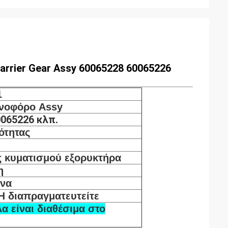
arrier Gear Assy 60065228 60065226
1
νοφόρο Assy
065226 κλπ.
ότητας
ς κυματισμού εξορυκτήρα
η
ίνα
Ή διαπραγματευτείτε
α είναι διαθέσιμα στο