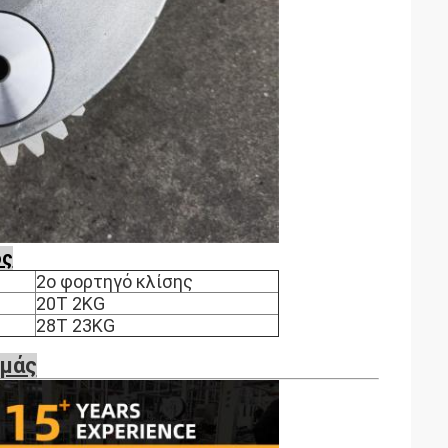
ος
2ο φορτηγό κλίσης
20T 2KG
28T 23KG
εμάς