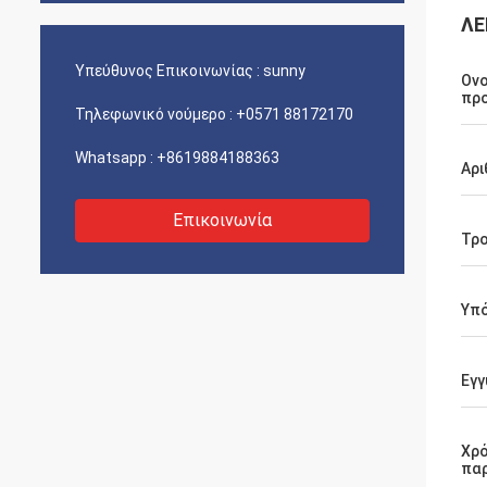
ΛΕ
Υπεύθυνος Επικοινωνίας :
sunny
Ονο
πρ
Τηλεφωνικό νούμερο :
+0571 88172170
Whatsapp :
+8619884188363
Αρι
Επικοινωνία
Τρ
Υπ
Εγγ
Χρ
πα