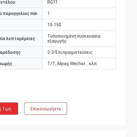
οντέλου
RG11
 παραγγελίας min
1
10-150
Τυποποιημένη συσκευασία
ία λεπτομέρειες
εξαγωγής
παράδοσης
2-3/Επιπραγματεύσεις
ρωμής
T/T, Alipay, Wechat... κλπ.
η Τιμή
Επικοινωνήστε