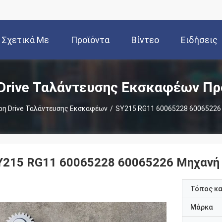
Σχετικά Με
Προϊόντα
Βίντεο
Ειδήσεις
Εμάς
Drive Ταλάντευσης Εκσκαφέων Πρ
η Drive Ταλάντευσης Εκσκαφέων
/
SY215 RG11 60065228 6006522
Y215 RG11 60065228 60065226 Μηχανή
Τόπος κ
Μάρκα