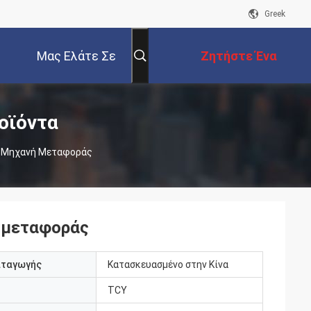
Greek
Μας Ελάτε Σε
Ζητήστε Ένα
Επαφή Με
Απόσπασμα
οϊόντα
6 Μηχανή Μεταφοράς
 μεταφοράς
αταγωγής
Κατασκευασμένο στην Κίνα
TCY