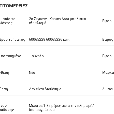
ΠΤΟΜΈΡΕΙΕΣ
μασία του
2ο Σίγκανγκ Κάριερ Ασσι με ηλιακό
Εφαρμ
οϊόντος
εξοπλισμό
θμός τμήματος
60065228 60065226 κλπ.
Βάρος
οποποιημένο
1 σύνολο
Εφαρμ
όθεση
Νέο
Μάρκα
ύηση
Δεν είναι διαθέσιμο
Λιμάνι
όνος
Μέσα σε 1-3 ημέρες μετά την πληρωμή/
ράδοσης
διαπραγμάτευση