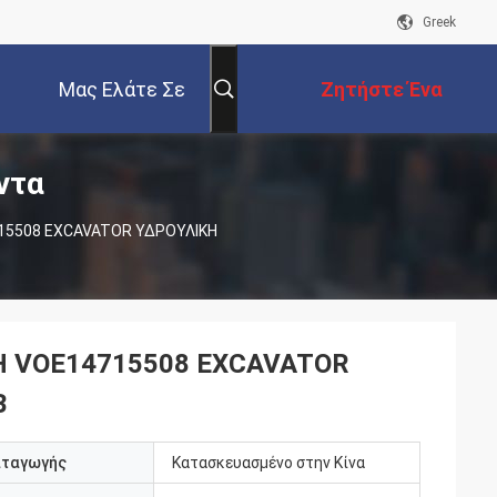
Greek
Μας Ελάτε Σε
Ζητήστε Ένα
ντα
Επαφή Με
Απόσπασμα
15508 EXCAVATOR ΥΔΡΟΥΛΙΚΗ
Η VOE14715508 EXCAVATOR
B
αταγωγής
Κατασκευασμένο στην Κίνα