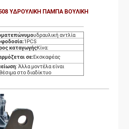
508 ΥΔΡΟΥΛΙΚΗ ΠΑΜΠΑ ΒΟΥΛΙΚΗ
οματεπώνυμο
υδραυλική αντλία
οφοδοσία:
1PCS
ρος καταγωγής
Κίνα:
ρμόζεται σε:
Εκσκαφέας
μείωση
: Άλλα μοντέλα είναι
θέσιμα στο διαδίκτυο