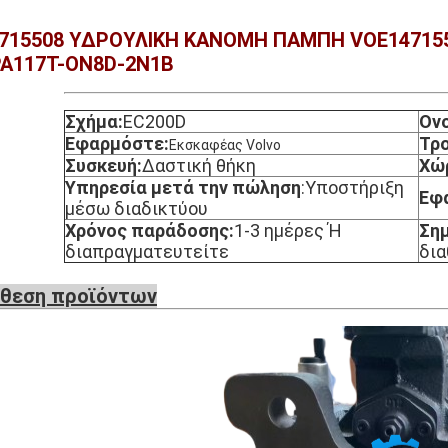
715508 ΥΔΡΟΥΛΙΚΗ ΚΑΝΟΜΗ ΠΑΜΠΗ VOE14715
A117T-ON8D-2N1B
Σχήμα:
EC200D
Ον
Εφαρμόστε:
Τρ
Εκσκαφέας Volvo
Συσκευή:
Δαστική θήκη
Χώ
Υπηρεσία μετά την πώληση
:
Υποστήριξη
Εφα
μέσω διαδικτύου
Χρόνος παράδοσης:
1-3 ημέρες Ή
Ση
διαπραγματευτείτε
δια
θεση προϊόντων