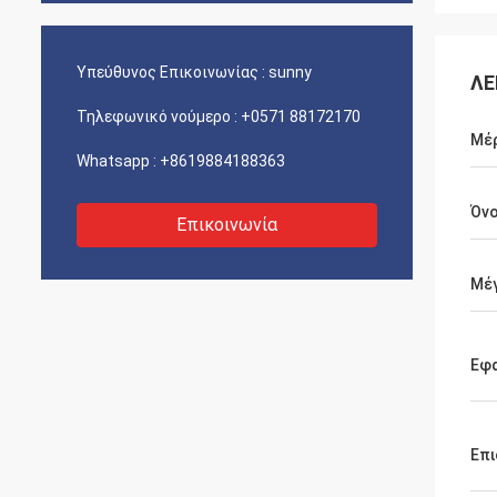
Υπεύθυνος Επικοινωνίας :
sunny
ΛΕ
Τηλεφωνικό νούμερο :
+0571 88172170
Μέρ
Whatsapp :
+8619884188363
Όνο
Επικοινωνία
Μέγ
Εφ
Επι