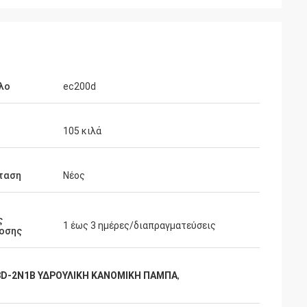
λο
ec200d
105 κιλά
ταση
Νέος
ς
1 έως 3 ημέρες/διαπραγματεύσεις
οσης
D-2N1B ΥΔΡΟΥΛΙΚΗ ΚΑΝΟΜΙΚΗ ΠΑΜΠΑ
,