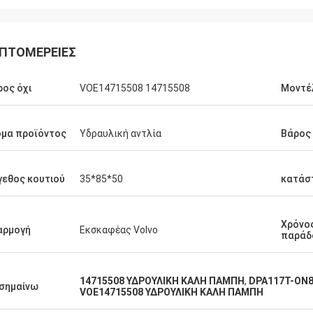
ΠΤΟΜΈΡΕΙΕΣ
ος όχι
VOE14715508 14715508
Μοντέ
μα προϊόντος
Υδραυλική αντλία
Βάρος
εθος κουτιού
35*85*50
κατάσ
Χρόνο
αρμογή
Εκσκαφέας Volvo
παράδ
14715508 ΥΔΡΟΥΛΙΚΗ ΚΑΛΗ ΠΑΜΠΗ
,
DPA117T-ON8
σημαίνω
VOE14715508 ΥΔΡΟΥΛΙΚΗ ΚΑΛΗ ΠΑΜΠΗ