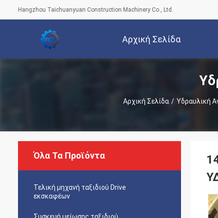
Hangzhou Taichuanyuan Construction Machinery Co., Ltd.
Αρχική Σελίδα
Υδ
Αρχική Σελίδα
/
Υδραυλική Α
Όλα Τα Προϊόντα
1
Υ
Τελική μηχανή ταξιδιού Drive
εκσκαφέων
Συσκευή μείωσης ταξιδιού