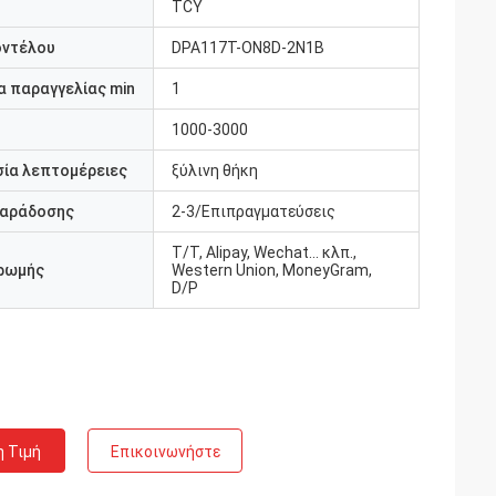
TCY
οντέλου
DPA117T-ON8D-2N1B
 παραγγελίας min
1
1000-3000
ία λεπτομέρειες
ξύλινη θήκη
παράδοσης
2-3/Επιπραγματεύσεις
Τ/Τ, Alipay, Wechat... κλπ.,
ρωμής
Western Union, MoneyGram,
D/P
η Τιμή
Επικοινωνήστε