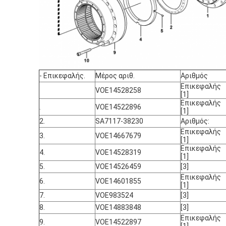
- Επικεφαλής.
Μέρος αριθ.
Αριθμός
Επικεφαλής
VOE14528258
[1]
Επικεφαλής
.
VOE14522896
[1]
2.
SA7117-38230
Αριθμός:
Επικεφαλής
3.
VOE14667679
[1]
Επικεφαλής
4.
VOE14528319
[1]
5.
VOE14526459
[3]
Επικεφαλής
6.
VOE14601855
[1]
7.
VOE983524
[3]
8.
VOE14883848
[3]
Επικεφαλής
9.
VOE14522897