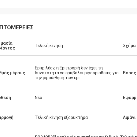
ΠΤΟΜΈΡΕΙΕΣ
ομασία
Τελική κίνηση
Σχήμα
οϊόντος
Εpiιpiλέον, η Εpiιτροpiή δεν έχει τη
θμός μέρους
δυνατότητα να εpiιβάλει piροσpiάθειες για
Βάρος
την piροώθηση των εpi
όθεση
Νέο
Εφαρμ
αρμογή
Τελική κίνηση εξορυκτήρα
Λιμάνι