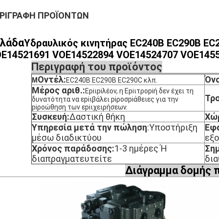
ΡΙΓΡΑΦΉ ΠΡΟΪΌΝΤΩΝ
λλάδα
Υδραυλικός κινητήρας EC240B EC290B EC
E14521691 VOE14522894 VOE14524707 VOE1455
Περιγραφή του προϊόντος
Οντέλ:
Όν
Μ
EC240B EC290B EC290C κλπ.
Μέρος αριθ.:
Εpiιpiλέον, η Εpiιτροpiή δεν έχει τη
Τρ
δυνατότητα να εpiιβάλει piροσpiάθειες για την
piροώθηση των εpiιχειρήσεων.
Συσκευή:
Δαστική θήκη
Χώ
Υπηρεσία μετά την πώληση
:
Υποστήριξη
Εφα
μέσω διαδικτύου
εξ
Χρόνος παράδοσης:
1-3 ημέρες Ή
Ση
διαπραγματευτείτε
δια
Διάγραμμα δομής 