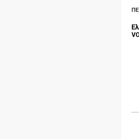
ΠΕ
Ε
VO