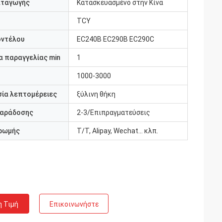
αταγωγής
Κατασκευασμένο στην Κίνα
TCY
οντέλου
EC240B EC290B EC290C
 παραγγελίας min
1
1000-3000
ία λεπτομέρειες
ξύλινη θήκη
παράδοσης
2-3/Επιπραγματεύσεις
ρωμής
T/T, Alipay, Wechat... κλπ.
η Τιμή
Επικοινωνήστε