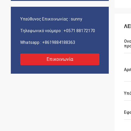
Υπεύθυνος Επικοινωνίας :
sunny
ΛΕ
Τηλεφωνικό νούμερο :
+0571 88172170
Ον
Whatsapp :
+8619884188363
πρ
Επικοινωνία
Αρι
Υπ
Εφ