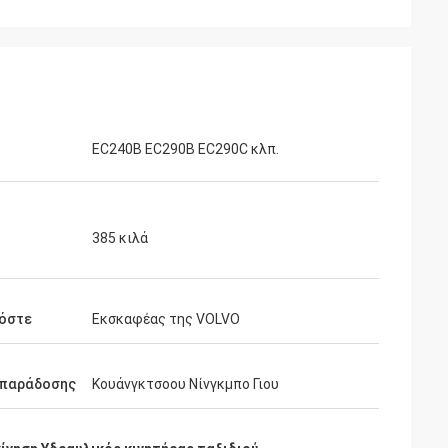
EC240B EC290B EC290C κλπ.
385 κιλά
όστε
Εκσκαφέας της VOLVO
 παράδοσης
Κουάνγκτσοου Νίνγκμπο Γιου