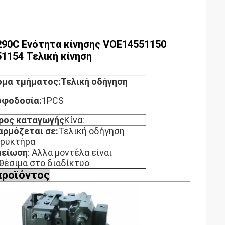
290C Ενότητα κίνησης VOE14551150
1154 Τελική κίνηση
ομα τμήματος:Τελική οδήγηση
οφοδοσία:
1PCS
ρος καταγωγής
Κίνα:
ρμόζεται σε:
Τελική οδήγηση
ορυκτήρα
μείωση
: Άλλα μοντέλα είναι
θέσιμα στο διαδίκτυο
προϊόντος