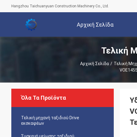
Hangzhou Taichuanyuan Construction Machinery Co., Ltd.
Αρχική Σελίδα
Τελική Μ
Αρχική Σελίδα
/
Τελική Μηχ
VOE1455
Όλα Τα Προϊόντα
Υ
V
Τελική μηχανή ταξιδιού Drive
Τ
εκσκαφέων
Συσκευή μείωσης ταξιδιού