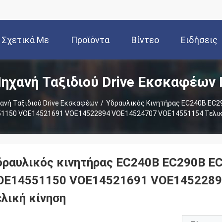
Σχετικά Με
Προϊόντα
Βίντεο
Ειδήσεις
ηχανή Ταξιδιού Drive Εκσκαφέων
Εμάς
ανή Ταξιδιού Drive Εκσκαφέων
/
Υδραυλικός Κινητήρας EC240B EC2
1150 VOE14521691 VOE14522894 VOE14524707 VOE14551154 Τελικ
δραυλικός κινητήρας EC240B EC290B EC
OE14551150 VOE14521691 VOE1452289
ελική κίνηση