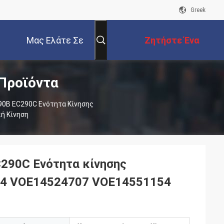
Greek
Μας Ελάτε Σε
Ζητήστε Ένα
 Προϊόντα
Επαφή Με
Απόσπασμα
90B EC290C Ενότητα Κίνησης
ή Κίνηση
290C Ενότητα κίνησης
4 VOE14524707 VOE14551154