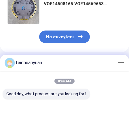
VOE14508165 VOE14569653
SA1143-01100 2401-9229A 170402-
00023 Τελικός δίσκος EC460B
EC460BLC DH500 Εφαρμόστε στον
εξορυκτήρα
Να συνεχίσει
Συνιστώμενα Προϊόντα
Taichuanyuan
8:44 AM
Good day, what product are you looking for?
31N8-40053 FINAL
14713317 ΤΕΛΙΚΗ
1010100872
DRIVE ΜΕ ΜΟΤΕΡ
ΚΙΝΗΣΗ ΜΕ ΜΟΤΕΡ
1010101657 
ΓΙΑ ΕΚΣΚΑΦΕΑ R305-
14713820 ΓΙΑ
ΕΝΤΡΟΠΟΥ γι