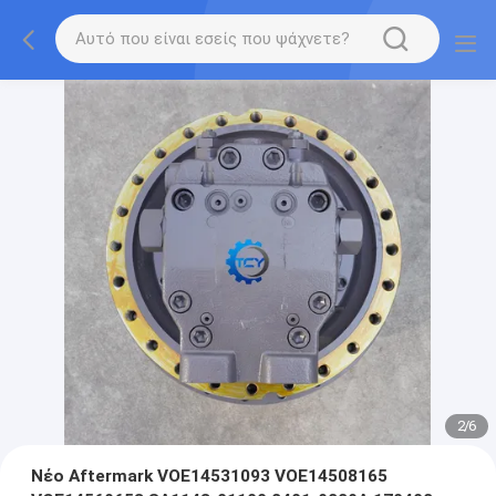
2
/
6
Νέο Aftermark VOE14531093 VOE14508165