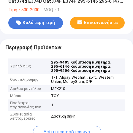
Cat374d E374D Cat374F E374F 295-6146 295-6147
Κουνούμενος μηχανισμός
Τιμή：500-2000
MOQ：1
Καλύτερη τιμή
Επικοινωνήστε
Περιγραφή Προϊόντων
,
295-9405 Κούμπωση κινητήρα
Υψηλό φως
,
295-6146 Κούμπωση κινητήρα
295-9406 Κούμπωση κινητήρα
Τ/Τ, Alipay, Wechat... κλπ., Western
Όροι πληρωμής
Union, MoneyGram, D/P
Αριθμό μοντέλου
M2X210
Μάρκα
TCY
Ποσότητα
1
παραγγελίας min
Συσκευασία
Δαστική θήκη
λεπτομέρειες
Δείτε περισσότερων