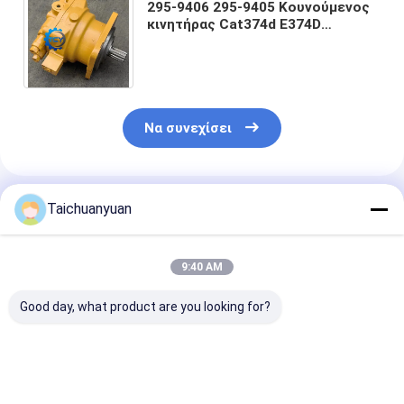
295-9406 295-9405 Κουνούμενος
κινητήρας Cat374d E374D
Cat374F E374F 295-6146 295-6147
Κουνούμενος μηχανισμός
Να συνεχίσει
Συνιστώμενα Προϊόντα
Taichuanyuan
9:40 AM
Good day, what product are you looking for?
42C2270
KTC11150
ΚΙΝΗΤΗΡΑΣ
Κουνούμενος
ΜΕΙΩΤΗΡΑΣ
ΠΕΡΙΣΤΡΟΦΗ