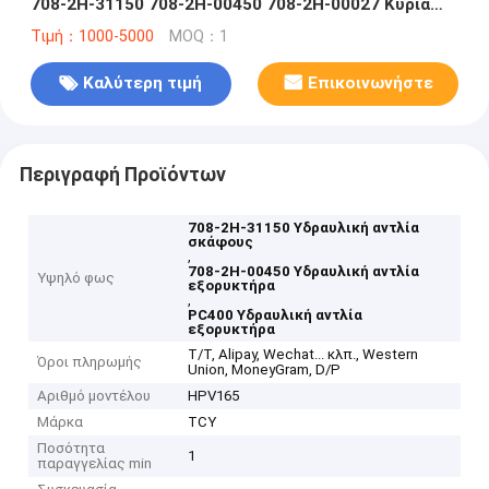
708-2H-31150 708-2H-00450 708-2H-00027 Κύρια
αντλία HPV165
Τιμή：1000-5000
MOQ：1
Καλύτερη τιμή
Επικοινωνήστε
Περιγραφή Προϊόντων
708-2H-31150 Υδραυλική αντλία
σκάφους
,
708-2H-00450 Υδραυλική αντλία
Υψηλό φως
εξορυκτήρα
,
PC400 Υδραυλική αντλία
εξορυκτήρα
Τ/Τ, Alipay, Wechat... κλπ., Western
Όροι πληρωμής
Union, MoneyGram, D/P
Αριθμό μοντέλου
HPV165
Μάρκα
TCY
Ποσότητα
1
παραγγελίας min