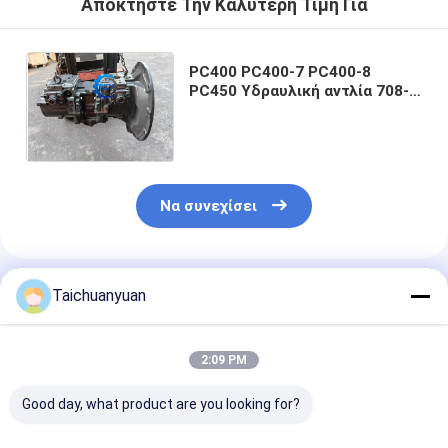
Αποκτήστε Την Καλύτερη Τιμή Για
PC400 PC400-7 PC400-8
PC450 Υδραυλική αντλία 708-
2H-31150 708-2H-00450 708-
2H-00027 Κύρια αντλία HPV165
Να συνεχίσει
Συνιστώμενα Προϊόντα
Taichuanyuan
2:09 PM
Good day, what product are you looking for?