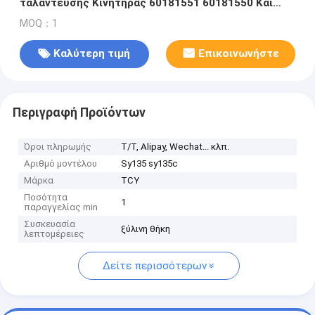
ταλάντευσης Κινητήρας 60181551 60181550 Και
Μείωση Για Μηχανισμό Περιστροφής Εκσκαφέα
MOQ：1
Καλύτερη τιμή
Επικοινωνήστε
Περιγραφή Προϊόντων
Όροι πληρωμής
T/T, Alipay, Wechat... κλπ.
Αριθμό μοντέλου
Sy135 sy135c
Μάρκα
TCY
Ποσότητα
1
παραγγελίας min
Συσκευασία
ξύλινη θήκη
λεπτομέρειες
Δείτε περισσότερων