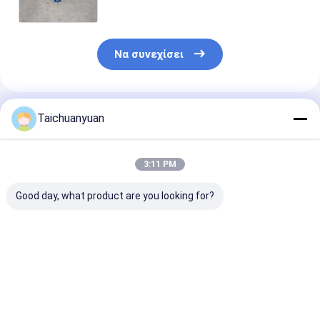
Περιστροφής Εκσκαφέα
Να συνεχίσει
Συνιστώμενα Προϊόντα
Taichuanyuan
3:11 PM
Good day, what product are you looking for?
42C2270
KTC11150
ΚΙΝΗΤΗΡΑΣ
Κουνούμενος
ΜΕΙΩΤΗΡΑΣ
ΠΕΡΙΣΤΡΟΦΗ
κινητήρας
ΤΑΧΥΤΗΤΑΣ ΓΙΑ
R140LC-9 39Q
κινητήρας ασύ
CX460 CX470B
10150 39Q4-1
4202270 Μείωση για
38Q4-10150
Καλύτερη τιμή
Καλύτερη τιμή
Καλύτερη 
εκσκαφέα liugong
ΜΟΝΑΔΑ