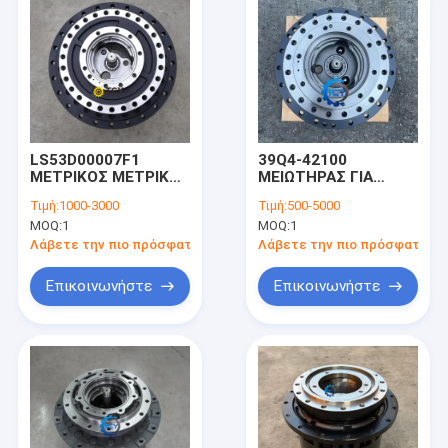
LS53D00007F1
39Q4-42100
ΜΕΤΡΙΚΟΣ ΜΕΤΡΙΚΟΣ
ΜΕΙΩΤΗΡΑΣ ΓΙΑ
ΑΣΣΥΣ για SK460-8
R140LC-9 R140VS
Τιμή:
1000-3000
Τιμή:
500-5000
SK485-8 SK480-8
MOQ:
1
MOQ:
1
EXCAVATOR
Λάβετε την πιο πρόσφατη τιμή
Λάβετε την πιο πρόσφατη τι
Επικοινωνήστε
Επικοινωνήστε
Σπίτι
Προϊόντα
Βίντεο