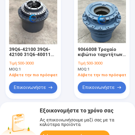
39Q6-42100 39Q6-
9066008 Τροχαίο
42100 31Q6-40011
κιβώτιο ταχυτήτων
TRAVEL REDUCTION
EX200-1
Τιμή:
500-3000
Τιμή:
500-3000
GEAR HX220L
MOQ:
1
MOQ:
1
R210LC7A R210LC9
R210LC9BC
Λάβετε την πιο πρόσφατη τιμή
Λάβετε την πιο πρόσφατη τι
R210LC9BH
R210NLC9 R215LC7
Επικοινωνήστε
Επικοινωνήστε
R220LC7 R220LC
RB220LC9S RD210-7
RD210-7V RD220-7
RD220LC9
Εξοικονομήστε το χρόνο σας
Ας επικοινωνήσουμε μαζί σας με τα
καλύτερα προϊόντα.