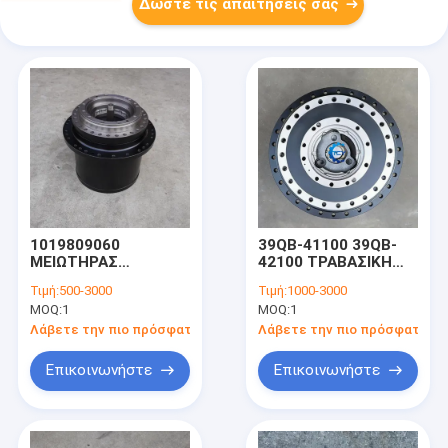
Δώστε τις απαιτήσεις σας
1019809060
39QB-41100 39QB-
ΜΕΙΩΤΗΡΑΣ
42100 ΤΡΑΒΑΣΙΚΗ
ΤΑΧΥΤΗΤΑΣ ΓΙΑ
ΜΙΑΣΗΣ ΤΗΣ
Τιμή:
500-3000
Τιμή:
1000-3000
ΕΚΣΚΑΦΕΑ
ΤΡΑΒΑΣΙΚΗΣ ΤΗΣ για
MOQ:
1
MOQ:
1
ZOOMLION 215E
HX480L HX520L
245G
R480C9MH R480LC9
Λάβετε την πιο πρόσφατη τιμή
Λάβετε την πιο πρόσφατη τι
Επικοινωνήστε
Επικοινωνήστε