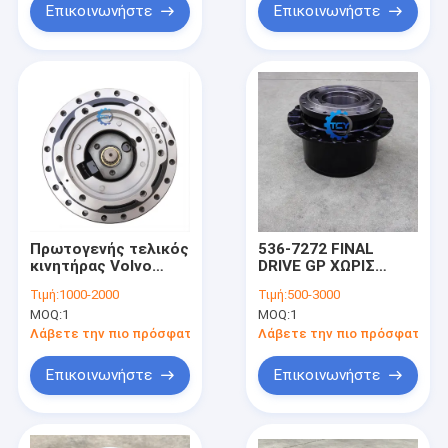
Επικοινωνήστε
Επικοινωνήστε
Πρωτογενής τελικός
536-7272 FINAL
κινητήρας Volvo
DRIVE GP ΧΩΡΙΣ
EC290BLC EC290
ΜΟΤΕΡ ΓΙΑ
Τιμή:
1000-2000
Τιμή:
500-3000
ταξιδιωτικός
CAT320GC
MOQ:
1
MOQ:
1
κινητήρας
CAT320GX
ελαττωματικό
Λάβετε την πιο πρόσφατη τιμή
Λάβετε την πιο πρόσφατη τι
κιβώτιο 14569763
Επικοινωνήστε
Επικοινωνήστε