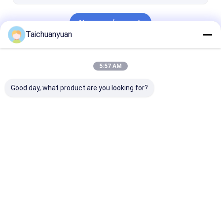
Να συνεχίσει
Taichuanyuan
Οι Κατηγορίες Μας
5:57 AM
Good day, what product are you looking for?
Τελική μηχανή
Συσκευή μείωσης
Εξαρτήματα τ
ταξιδιού Drive
ταξιδιού
μετάδοσης κί
εκσκαφέων
εξορυκτήρα
εκσκαφέα
Αρχική
Περίπου
επαφή
Desktop
Σελίδα
εμείς
Site
Sitemap
Privacy Policy