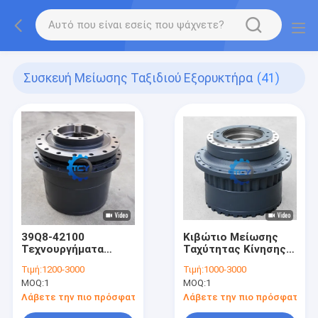
Συσκευή Μείωσης Ταξιδιού Εξορυκτήρα
(41)
39Q8-42100
Κιβώτιο Μείωσης
Τεχνουργήματα
Ταχύτητας Κίνησης
μείωσης οδικής
Komatsu PC500
Τιμή:
1200-3000
Τιμή:
1000-3000
κίνησης
MOQ:
1
MOQ:
1
Λάβετε την πιο πρόσφατη τιμή
Λάβετε την πιο πρόσφατη τι