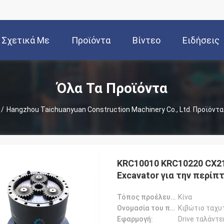
Σχετικά Με
Προϊόντα
Βίντεο
Ειδήσεις
Εμάς
Όλα Τα Προϊόντα
/
Hangzhou Taichuanyuan Construction Machinery Co., Ltd. Προϊόντ
KRC10010 KRC10220 CX21
Excavator για την περί
Τόπος προέλευσης::
Κίνα
Ονομασία του προϊόντος::
Κιβώτιο ταχυ
Εφαρμογή:
Drive ταλάντ