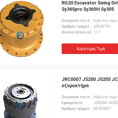
RG20 Excavator Swing D
Sy365pro Sy365H Sy305
Ονομασία του προϊόντος::
Κιβώτιο ταχυ
Αριθμός τμήματος::
60042755
Δόντια άξονα οδήγησης:
11T
Καλύτερη Τιμή
JRC0007 JS200 JS205 JC
εξορυκτήρα
Ονομασία του προϊόντος::
Κιβώτιο ταχυ
Εφαρμόστε:
JCB200 JS200
Αριθμός τμήματος::
ΚΕΠΕ0007