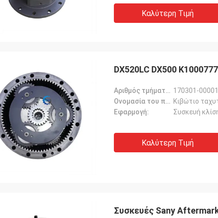
Καλύτερη Τιμή
DX520LC DX500 K1000777
Αριθμός τμήματος::
170301-00001
Ονομασία του προϊόντος::
Κιβώτιο ταχυ
Εφαρμογή:
Συσκευή κλίσ
Καλύτερη Τιμή
Συσκευές Sany Aftermark