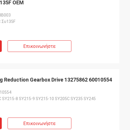
y135F OEM
8B003
 Συ135F
Επικοινωνήστε
g Reduction Gearbox Drive 13275862 60010554
010554
 SY215-8 SY215-9 SY215-10 SY205C SY235 SY245
Επικοινωνήστε