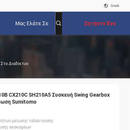
Greek
Μας Ελάτε Σε
Ζητήστε Ένα
Επαφή Με
Απόσπασμα
α Στο Διαδίκτυο
0B CX210C SH210A5 Συσκευή Swing Gearbox
πτωση Sumitomo
τήτων μείωσης ταλάντευσης
ευσης εκσκαφέων