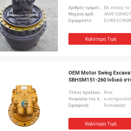
Αριθμός τμήματος::
Βλ. επίσης το
Μηχανή αριθ.:
Α6VE160HA3
Εφαρμόστε:
EC460 EC460
Καλύτερη Τιμή
OEM Motor Swing Excavat
SBHSM151-260 Ινδικό στ
Τόπος προέλευσης::
Κίνα
Ονομασία του προϊόντος::
κινητήρα κλί
Εφαρμογή:
Εκσκαφέας
Καλύτερη Τιμή