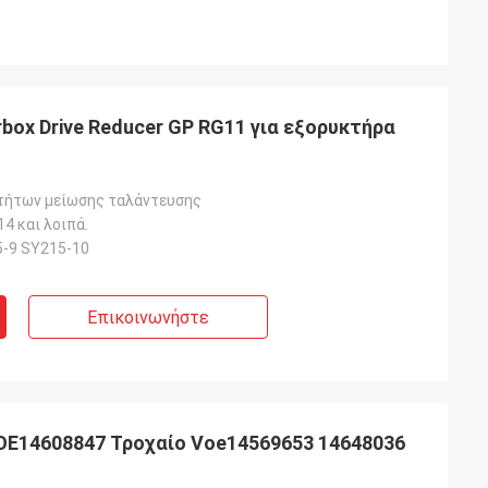
box Drive Reducer GP RG11 για εξορυκτήρα
τήτων μείωσης ταλάντευσης
4 και λοιπά.
-9 SY215-10
Επικοινωνήστε
 VOE14608847 Τροχαίο Voe14569653 14648036