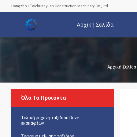
Hangzhou Taichuanyuan Construction Machinery Co., Ltd.
Αρχική Σελίδα
Αρχική Σελίδα
Όλα Τα Προϊόντα
Τελική μηχανή ταξιδιού Drive
εκσκαφέων
Συσκευή μείωσης ταξιδιού