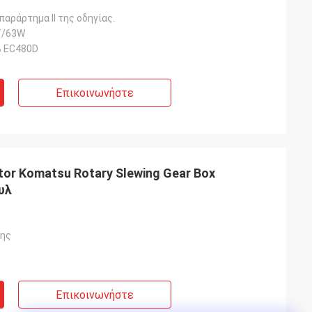
 παράρτημα II της οδηγίας.
T/63W
B EC480D
Επικοινωνήστε
or Komatsu Rotary Slewing Gear Box
υλ
σης
Επικοινωνήστε