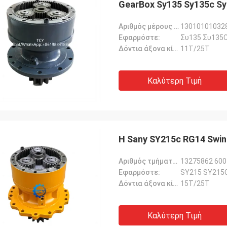
GearBox Sy135 Sy135c S
Αριθμός μέρους 60042755r::
13010101032
Εφαρμόστε:
Συ135 Συ135C
Δόντια άξονα κίνησης:
11Τ/25Τ
Καλύτερη Τιμή
Η Sany SY215c RG14 Swin
Αριθμός τμήματος::
13275862 60
Εφαρμόστε:
SY215 SY215C
Δόντια άξονα κίνησης:
15T/25T
Καλύτερη Τιμή