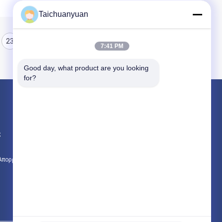
Taichuanyuan
23
24
25
7:41 PM
Good day, what product are you looking 
for?
Προϊόντα
Τελική μηχανή ταξιδιού Drive εκσκαφέων
ς
Συσκευή μείωσης ταξιδιού εξορυκτήρα
Εξαρτήματα τελικής μετάδοσης κίνησης
 Απορρήτου
Όλες οι κατηγορίες