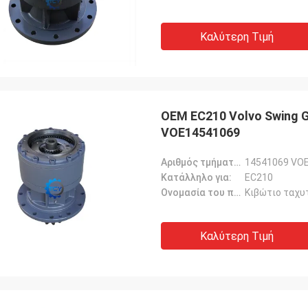
Καλύτερη Τιμή
OEM EC210 Volvo Swing 
VOE14541069
Αριθμός τμήματος::
14541069 VO
Κατάλληλο για:
EC210
Ονομασία του προϊόντος::
Κιβώτιο ταχυ
Καλύτερη Τιμή