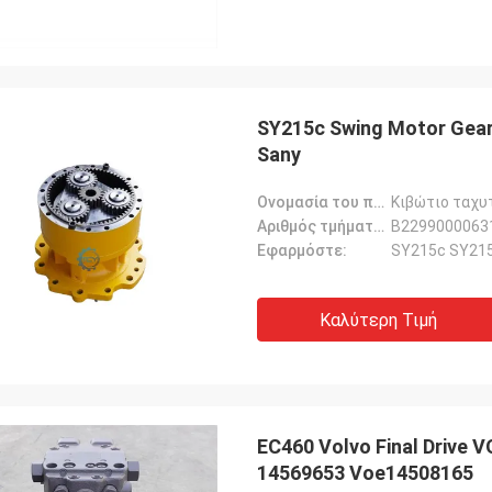
SY215c Swing Motor Gear
Sany
Ονομασία του προϊόντος::
Κιβώτιο ταχυ
Αριθμός τμήματος::
B22990000631
Εφαρμόστε:
SY215c SY215
Καλύτερη Τιμή
EC460 Volvo Final Drive
14569653 Voe14508165