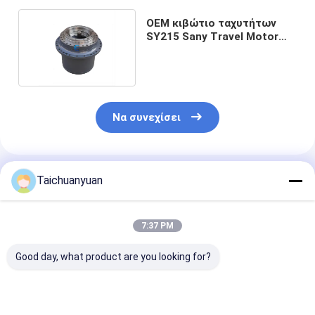
OEM κιβώτιο ταχυτήτων
SY215 Sany Travel Motor
60181095 TM40VD
Να συνεχίσει
Συνιστώμενα Προϊόντα
Taichuanyuan
7:37 PM
Good day, what product are you looking for?