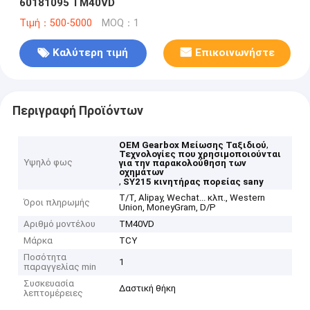
60181095 TM40VD
Τιμή：500-5000
MOQ：1
Καλύτερη τιμή
Επικοινωνήστε
Περιγραφή Προϊόντων
,
OEM Gearbox Μείωσης Ταξιδιού
Τεχνολογίες που χρησιμοποιούνται
Υψηλό φως
για την παρακολούθηση των
οχημάτων
,
SY215 κινητήρας πορείας sany
Τ/Τ, Alipay, Wechat... κλπ., Western
Όροι πληρωμής
Union, MoneyGram, D/P
Αριθμό μοντέλου
TM40VD
Μάρκα
TCY
Ποσότητα
1
παραγγελίας min
Συσκευασία
Δαστική θήκη
λεπτομέρειες