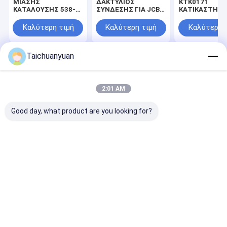
ΜΙΑΣΗΣ
ΔΑΚΤΥΛΙΟΣ
ΚΤΚ0171
ΚΑΤΑΛΟΥΣΗΣ 538-
ΣΥΝΔΕΣΗΣ ΓΙΑ JCB
ΚΑΤΙΚΑΣΤΗΣΗ 
5282 για τις
BACKHOE 3CX
SH490LHD-6
κατηγορίες 349GC
SUMITOMO
Καλύτερη τιμή
Καλύτερη τιμή
Καλύτερη 
349D2
Taichuanyuan
Αρχική
Περίπου
επαφή
Desktop
Σελίδα
εμείς
Site
Sitemap
Privacy Policy
2:01 AM
Ποιότητα
Τελική μηχανή ταξιδιού Drive εκσκαφέων
Κίνα
εργοστάσιο.Copyright © 2026 Hangzhou Taichuanyuan
Good day, what product are you looking for?
Construction Machinery Co., Ltd.. All Rights Reserved.
Σπίτι
Προϊόντα
Βίντεο