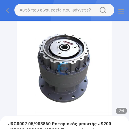
2
/
4
JRC0007 05/903860 Ροταριακός μειωτής JS200