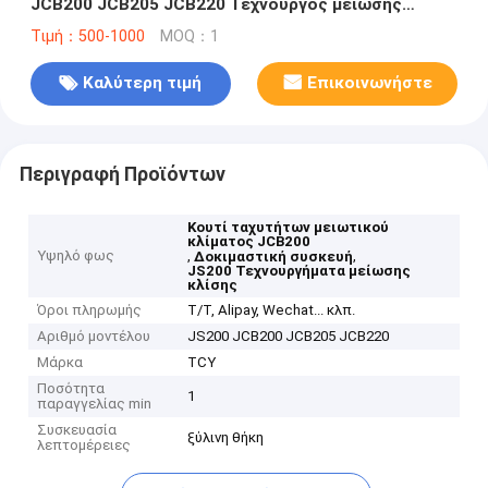
JCB200 JCB205 JCB220 Τεχνουργός μείωσης
κλίσης
Τιμή：500-1000
MOQ：1
Καλύτερη τιμή
Επικοινωνήστε
Περιγραφή Προϊόντων
Κουτί ταχυτήτων μειωτικού
κλίματος JCB200
Υψηλό φως
,
,
Δοκιμαστική συσκευή
JS200 Τεχνουργήματα μείωσης
κλίσης
Όροι πληρωμής
T/T, Alipay, Wechat... κλπ.
Αριθμό μοντέλου
JS200 JCB200 JCB205 JCB220
Μάρκα
TCY
Ποσότητα
1
παραγγελίας min
Συσκευασία
ξύλινη θήκη
λεπτομέρειες