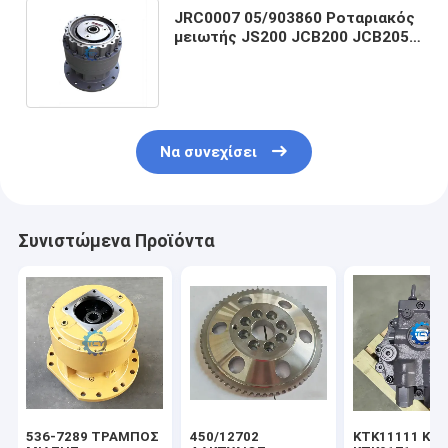
JRC0007 05/903860 Ροταριακός
μειωτής JS200 JCB200 JCB205
JCB220 Τεχνουργός μείωσης
κλίσης
Να συνεχίσει
Συνιστώμενα Προϊόντα
536-7289 ΤΡΑΜΠΟΣ
450/12702
ΚΤΚ11111 ΚΤ