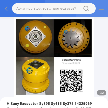
2
/
2
Η Sany Excavator Sy395 Sy415 Sy375 14325969