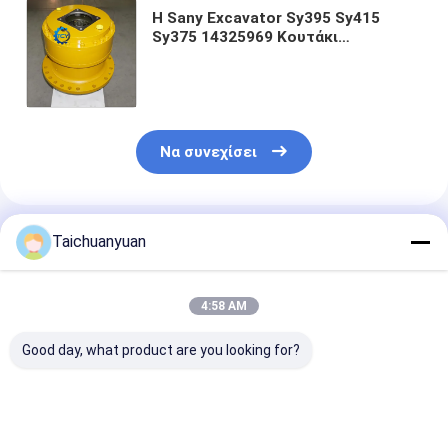
Η Sany Excavator Sy395 Sy415
Sy375 14325969 Κουτάκι
μετατροπής μείωσης κλίσης
Gs23d25 Κουτάκι συσκευής GS23
Κουτάκι μετατροπής
Να συνεχίσει
Συνιστώμενα Προϊόντα
Taichuanyuan
4:58 AM
Good day, what product are you looking for?
536-7289 ΤΡΑΜΠΟΣ
450/12702
ΚΤΚ11111 ΚΤ