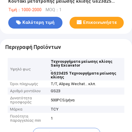
Κουτάκι μετατροπής μείωσης κλίσης Gs23d25
Κουτάκι συσκευής GS23 Κουτάκι μετατροπής
Τιμή：1000-2000
MOQ：1
Καλύτερη τιμή
Επικοινωνήστε
Περιγραφή Προϊόντων
Τεχνουργήματα μείωσης κλίσης
Sany Excavator
Υψηλό φως
,
GS23d25 Τεχνουργήματα μείωσης
κλίσης
Όροι πληρωμής
T/T, Alipay, Wechat... κλπ.
Αριθμό μοντέλου
GS23
Δυνατότητα
500PCS/μήνα
προσφοράς
Μάρκα
TCY
Ποσότητα
1
παραγγελίας min